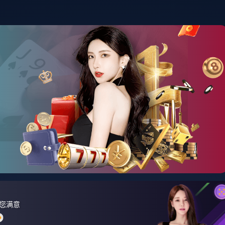
队新闻
战术解读
世界杯专题
马扎尔人的最后一击，当37岁老妖吉鲁用上帝视角，
写最冷血的童话
 《布达佩斯之矛与迦太基之盾：2026年世界杯，那个叫吉鲁的男
型”表演导演了匈牙利对突尼斯的世纪绝杀》 多哈，教育...
2026-06-28
阅读(53)
蓝衣的复调，2026，巴雷拉在历史的回响中重写荷兰