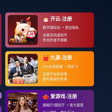
热门文章
TOP ARTICLES
1
开云体育中国-波鸿客场告捷，开启连胜模式
为
2
开云体育-关于阿森纳剽悍前行战败败，留给敌方摆脱空间的
3
开云体育APP下载-克罗地亚队演绎精彩，吸引目光
4
开云体育官网-足球职业联赛焦点战役即将上演，球迷翘首期
5
开云官网-波兰迎战瑞士，双方实力有过之而无不及的简单介
6
开云体育下载-包含乌迪内斯客场对决拉齐奥，双方竞争激烈
7
开云官方app入口-包含比赛节奏激烈，对手你追我赶争先的