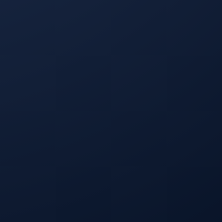
2025年6月 (154)
2025年5月 (15)
轮，
，
将