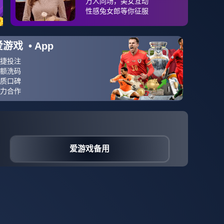
8
开云体育登录-世界杯预选赛国内球队备战出现问题
风
9
开云官网-阿格拉格慕尼黑队众志成城，力争逆转不利局面的
10
开云官网-阿眯伦击败对手，赢得满堂喝彩的简单介绍
2
最近发表
NEW ARTICLES
兹
开云体育平台APP-南美孤勇者
.
的最后独白，当内马尔在H组改
写命运坐标系
2026-08-06
阅读(0)
开云体育中国-无声惊雷，当比
的
利时人在B组撕碎日耳曼战车—
2026世界杯B组焦点战深度解析
2026-08-06
阅读(2)
澜
.
开云下载-当巨人阴影笼罩，斯