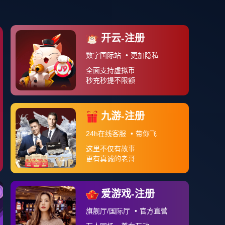
热门文章
TOP ARTICLES
1
开云体育中国-波鸿客场告捷，开启连胜模式
舞
2
开云体育-关于阿森纳剽悍前行战败败，留给敌方摆脱空间的
压
3
开云体育APP下载-克罗地亚队演绎精彩，吸引目光
术
4
开云体育官网-足球职业联赛焦点战役即将上演，球迷翘首期
5
开云官网-波兰迎战瑞士，双方实力有过之而无不及的简单介
6
开云体育下载-包含乌迪内斯客场对决拉齐奥，双方竞争激烈
王
7
开云官方app入口-包含比赛节奏激烈，对手你追我赶争先的