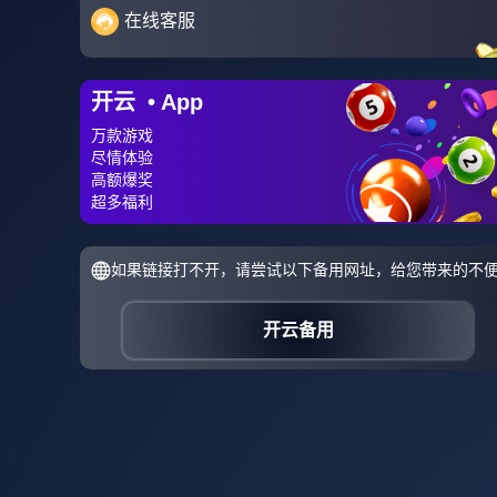
2026年的夏天，
被全世界球迷翘首以
国，这一...
体坛热点
|
开云体育
2026-07-24
阅读(42)
开云体育app-
转捷克，京多安
2026年夏天的布
强对话，当桑巴军团
战，却...
体坛热点
|
开云体育
2026-07-22
阅读(33)
开云体育app-
组，韩国如何碾