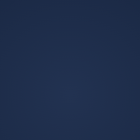
夜,卡塔尔的空气里还残留着夕阳的余温，但H组的球场上，已经燃
界足坛震颤的烈焰，没有人预料到这场比赛的结果——不是克罗
布拉格之夜的独白，当布罗佐维奇的名字刻入2026世
日，布拉格斯拉维亚体育场，夜空中硝烟未散，德国与比利时，两支承
的劲旅，在B组第一轮就上演了一场足以载入世界杯史册的“强强
南半球的复仇，当袋鼠用绝杀撕碎格子军团的荣耀
已经降临,但此刻的灯光比正午的烈日更加刺眼，2026年7月3日
进世界杯的编年史，写在H组最疯狂的篇章里。 没有人想到这场..