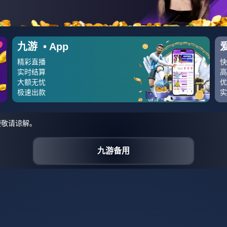
注定将被铭刻在足球史册的扉页上，当世界杯的号角再次吹响，一
盼的焦点战，终于在多哈的卢赛尔体育场上演——乌拉圭对阵德
布拉格之夜的桑巴独舞，2026世界杯强强对话，巴西
的孤勇与叹息
拉格,这座古老的欧洲心脏城市，迎来了一场足以载入世界杯史册的
巴西遇上东欧铁骑捷克，人们本以为会看到一场势均力敌的拉锯
中场铁壁锁死魔笛，奥斯梅恩一击封神，2026世界杯
压克罗地亚缔造唯一奇迹