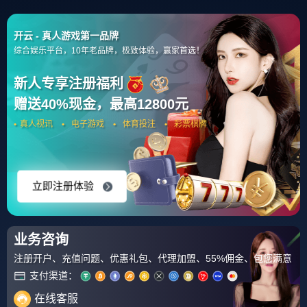
第10页
开云体育app-布拉格之夜的桑巴独舞，2
026世界杯强强对话，巴西逆转捷克，京
多安的孤勇与叹息
开云体育登录-2026世界杯D组生死战，
泰国爆冷完胜智利，福登率领英格兰逆境
突围
开云体育登录-焦点战唯一剧本，捷克钢
铁洪流碾压加纳，奥斯梅恩的孤独救赎与
无力回天
开云体育平台APP-铁血防线与致命反
击，布罗佐维奇引领哥斯达黎加在2026
世界杯H组关键战中横扫澳大利亚