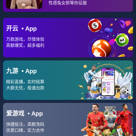
穆赫塔尔小角度抽射！被曾诚扑出！
卡塔尔相当有威胁的进攻！
阿里的射门稍稍偏出！
下半场开场仅2分钟
卡塔尔队率先破门得分
随后
中国队凭借姜至鹏助攻
肖智在门前抢点扳平比分