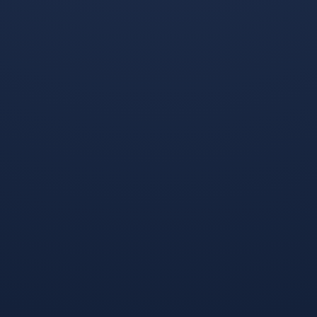
尽管
国足最终告别俄罗斯世界杯
但是里皮给国足带来了新的面貌
中国队可以抬起头昂首离开
刷“卡”成功仍出局，国足踏上2022年世界杯征程。
一通哥在想：
4 年后的 2022 年
卡塔尔世界杯亚洲区预选赛
中国队会是什么样子？
不管怎样，新的四年周期已经开始了，国足追逐梦想的
步伐未曾停滞，一通哥和众多在内心支持国足的球迷一样，