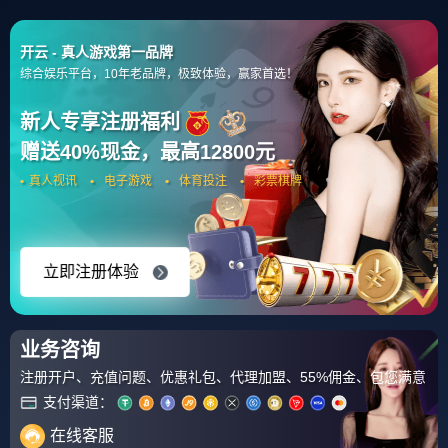
开云体育在线-法国击败德国，展现强大实力
葡萄牙VS威尔士
C罗与贝尔之间的皇马内战，此战C罗需要进球打破普
拉蒂尼的纪录，而贝尔需要进球来追赶格列兹曼，对于威尔
士来说，中场核心拉姆塞的停赛是一个重大的打击，而葡萄
牙一场未胜都挺进了半决赛，不得不说是现代攻势足球的耻
辱。
预计：90分钟内打平
法国VS德国
最后看点的一场较量，历史上德国是为法国的克星，但
德尚的球队主场作战，具备一定的优势。德国队一方伤兵满
营，戈麦斯、赫迪拉、小猪都因伤缺战，胡梅尔斯累积黄牌
停赛，这给了法国人绝佳的机会打破宿命。